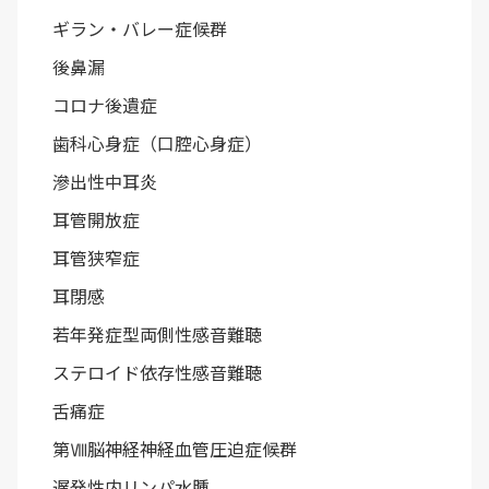
ギラン・バレー症候群
後鼻漏
コロナ後遺症
歯科心身症（口腔心身症）
滲出性中耳炎
耳管開放症
耳管狭窄症
耳閉感
若年発症型両側性感音難聴
ステロイド依存性感音難聴
舌痛症
第Ⅷ脳神経神経血管圧迫症候群
遅発性内リンパ水腫