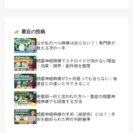
最近の投稿
なぜ私のベル麻痺は治らない？｜専門家が
教える次の一手
顔面神経麻痺でステロイドが効かない理由
｜効果・限界・副作用を整理
顔面神経麻痺が3ヶ月経っても治らない｜後
遺症との違いと今できること
筋電図一桁と言われた方へ｜重症の顔面神
経麻痺でも回復する方法
顔面神経麻痺の手術（減荷術）とは？｜手
術を勧められた時の判断基準