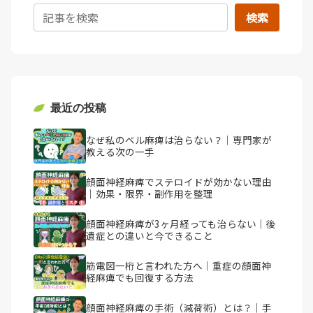
検索
最近の投稿
なぜ私のベル麻痺は治らない？｜専門家が
教える次の一手
顔面神経麻痺でステロイドが効かない理由
｜効果・限界・副作用を整理
顔面神経麻痺が3ヶ月経っても治らない｜後
遺症との違いと今できること
筋電図一桁と言われた方へ｜重症の顔面神
経麻痺でも回復する方法
顔面神経麻痺の手術（減荷術）とは？｜手