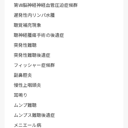
第Ⅷ脳神経神経血管圧迫症候群
遅発性内リンパ水腫
聴覚補充現象
聴神経腫瘍手術の後遺症
突発性難聴
突発性難聴後遺症
フィッシャー症候群
副鼻腔炎
慢性上咽頭炎
耳鳴り
ムンプ難聴
ムンプス難聴後遺症
メニエール病