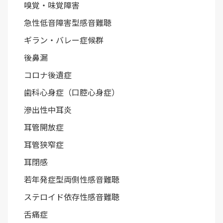
嗅覚・味覚障害
急性低音障害型感音難聴
ギラン・バレー症候群
後鼻漏
コロナ後遺症
歯科心身症（口腔心身症）
滲出性中耳炎
耳管開放症
耳管狭窄症
耳閉感
若年発症型両側性感音難聴
ステロイド依存性感音難聴
舌痛症