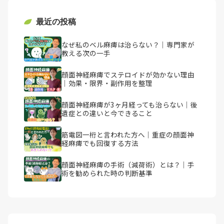
最近の投稿
なぜ私のベル麻痺は治らない？｜専門家が
教える次の一手
顔面神経麻痺でステロイドが効かない理由
｜効果・限界・副作用を整理
顔面神経麻痺が3ヶ月経っても治らない｜後
遺症との違いと今できること
筋電図一桁と言われた方へ｜重症の顔面神
経麻痺でも回復する方法
顔面神経麻痺の手術（減荷術）とは？｜手
術を勧められた時の判断基準