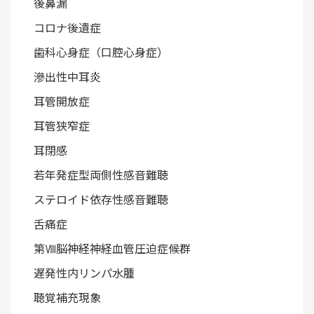
後鼻漏
コロナ後遺症
歯科心身症（口腔心身症）
滲出性中耳炎
耳管開放症
耳管狭窄症
耳閉感
若年発症型両側性感音難聴
ステロイド依存性感音難聴
舌痛症
第Ⅷ脳神経神経血管圧迫症候群
遅発性内リンパ水腫
聴覚補充現象