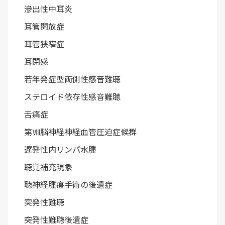
滲出性中耳炎
耳管開放症
耳管狭窄症
耳閉感
若年発症型両側性感音難聴
ステロイド依存性感音難聴
舌痛症
第Ⅷ脳神経神経血管圧迫症候群
遅発性内リンパ水腫
聴覚補充現象
聴神経腫瘍手術の後遺症
突発性難聴
突発性難聴後遺症