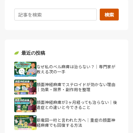
検索
最近の投稿
なぜ私のベル麻痺は治らない？｜専門家が
教える次の一手
顔面神経麻痺でステロイドが効かない理由
｜効果・限界・副作用を整理
顔面神経麻痺が3ヶ月経っても治らない｜後
遺症との違いと今できること
筋電図一桁と言われた方へ｜重症の顔面神
経麻痺でも回復する方法