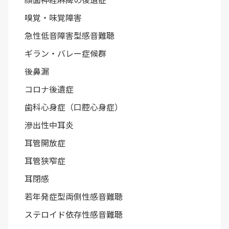
嗅覚・味覚障害
急性低音障害型感音難聴
ギラン・バレー症候群
後鼻漏
コロナ後遺症
歯科心身症（口腔心身症）
滲出性中耳炎
耳管開放症
耳管狭窄症
耳閉感
若年発症型両側性感音難聴
ステロイド依存性感音難聴