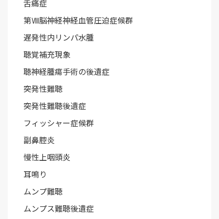
舌痛症
第Ⅷ脳神経神経血管圧迫症候群
遅発性内リンパ水腫
聴覚補充現象
聴神経腫瘍手術の後遺症
突発性難聴
突発性難聴後遺症
フィッシャー症候群
副鼻腔炎
慢性上咽頭炎
耳鳴り
ムンプ難聴
ムンプス難聴後遺症