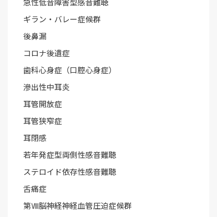
急性低音障害型感音難聴
ギラン・バレー症候群
後鼻漏
コロナ後遺症
歯科心身症（口腔心身症）
滲出性中耳炎
耳管開放症
耳管狭窄症
耳閉感
若年発症型両側性感音難聴
ステロイド依存性感音難聴
舌痛症
第Ⅷ脳神経神経血管圧迫症候群