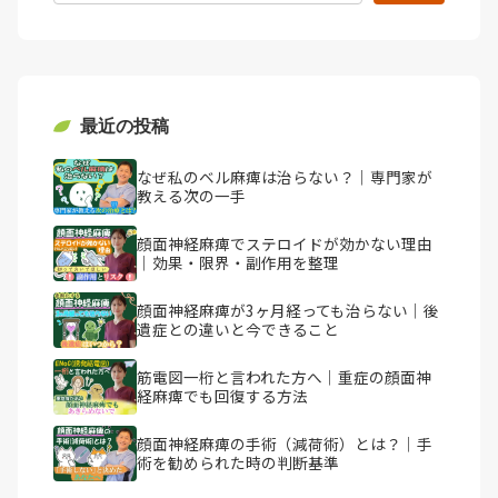
最近の投稿
なぜ私のベル麻痺は治らない？｜専門家が
教える次の一手
顔面神経麻痺でステロイドが効かない理由
｜効果・限界・副作用を整理
顔面神経麻痺が3ヶ月経っても治らない｜後
遺症との違いと今できること
筋電図一桁と言われた方へ｜重症の顔面神
経麻痺でも回復する方法
顔面神経麻痺の手術（減荷術）とは？｜手
術を勧められた時の判断基準