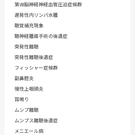
第Ⅷ脳神経神経血管圧迫症候群
遅発性内リンパ水腫
聴覚補充現象
聴神経腫瘍手術の後遺症
突発性難聴
突発性難聴後遺症
フィッシャー症候群
副鼻腔炎
慢性上咽頭炎
耳鳴り
ムンプ難聴
ムンプス難聴後遺症
メニエール病