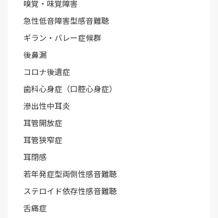
嗅覚・味覚障害
急性低音障害型感音難聴
ギラン・バレー症候群
後鼻漏
コロナ後遺症
歯科心身症（口腔心身症）
滲出性中耳炎
耳管開放症
耳管狭窄症
耳閉感
若年発症型両側性感音難聴
ステロイド依存性感音難聴
舌痛症