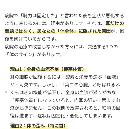
病院で「聴力は固定した」と言われた後も症状が悪化する
ように感じるのには、理由があります。それは、
耳だけの
問題ではなく、あなたの「体全体」に隠された原因
が、回
復を妨げているからです。
病院の治療で改善しなかった方々には、共通する3つの
「体のサイン」があります。
理由1：全身の血流不足（梗塞体質）
耳の細胞が回復するには、酸素と栄養を運ぶ「血液」
が不可欠です。しかし、「第二の心臓」と呼ばれるふ
くらはぎの機能が低下し、全身の血流が滞りがちな
「梗塞体質」になっていると、内耳の細い血管まで血
液が届きません。この状態で放置されると、細胞の回
復は進まず、症状は固定化・悪化してしまいます。
理由2：体の歪み（特に首）