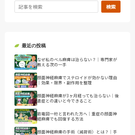
検索
最近の投稿
なぜ私のベル麻痺は治らない？｜専門家が
教える次の一手
顔面神経麻痺でステロイドが効かない理由
｜効果・限界・副作用を整理
顔面神経麻痺が3ヶ月経っても治らない｜後
遺症との違いと今できること
筋電図一桁と言われた方へ｜重症の顔面神
経麻痺でも回復する方法
顔面神経麻痺の手術（減荷術）とは？｜手