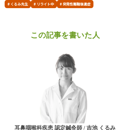
# くるみ先生
# リライト中
# 突発性難聴後遺症
この記事を書いた人
耳鼻咽喉科疾患 認定鍼灸師 / 吉池 くるみ