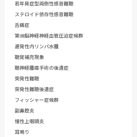
若年発症型両側性感音難聴
ステロイド依存性感音難聴
舌痛症
第Ⅷ脳神経神経血管圧迫症候群
遅発性内リンパ水腫
聴覚補充現象
聴神経腫瘍手術の後遺症
突発性難聴
突発性難聴後遺症
フィッシャー症候群
副鼻腔炎
慢性上咽頭炎
耳鳴り