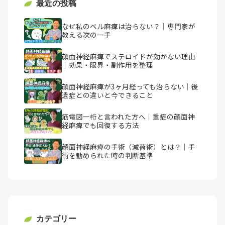
最近の投稿
なぜ私のベル麻痺は治らない？｜専門家が
教える次の一手
顔面神経麻痺でステロイドが効かない理由
｜効果・限界・副作用を整理
顔面神経麻痺が3ヶ月経っても治らない｜後
遺症との違いと今できること
筋電図一桁と言われた方へ｜重症の顔面神
経麻痺でも回復する方法
顔面神経麻痺の手術（減荷術）とは？｜手
術を勧められた時の判断基準
カテゴリー