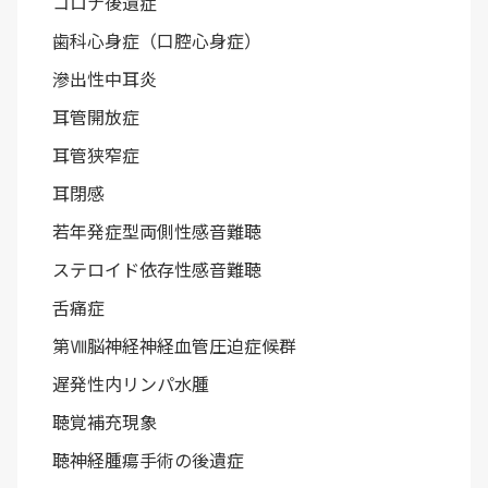
コロナ後遺症
歯科心身症（口腔心身症）
滲出性中耳炎
耳管開放症
耳管狭窄症
耳閉感
若年発症型両側性感音難聴
ステロイド依存性感音難聴
舌痛症
第Ⅷ脳神経神経血管圧迫症候群
遅発性内リンパ水腫
聴覚補充現象
聴神経腫瘍手術の後遺症