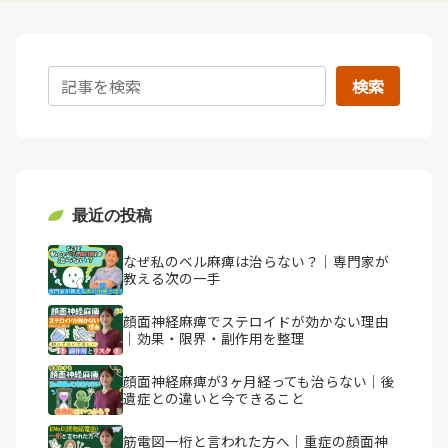
検索
最近の投稿
なぜ私のベル麻痺は治らない？｜専門家が
教える次の一手
顔面神経麻痺でステロイドが効かない理由
｜効果・限界・副作用を整理
顔面神経麻痺が3ヶ月経っても治らない｜後
遺症との違いと今できること
筋電図一桁と言われた方へ｜重症の顔面神