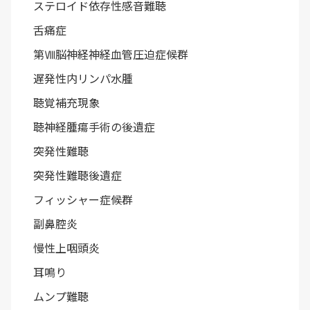
ステロイド依存性感音難聴
舌痛症
第Ⅷ脳神経神経血管圧迫症候群
遅発性内リンパ水腫
聴覚補充現象
聴神経腫瘍手術の後遺症
突発性難聴
突発性難聴後遺症
フィッシャー症候群
副鼻腔炎
慢性上咽頭炎
耳鳴り
ムンプ難聴