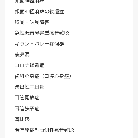
顔面神経麻痺
顔面神経麻痺の後遺症
嗅覚・味覚障害
急性低音障害型感音難聴
ギラン・バレー症候群
後鼻漏
コロナ後遺症
歯科心身症（口腔心身症）
滲出性中耳炎
耳管開放症
耳管狭窄症
耳閉感
若年発症型両側性感音難聴