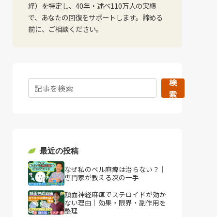
経）を特定し、40年・述べ110万人の実績
で、あなたの回復をサポートします。諦める
前に、ご相談ください。
検
索
最近の投稿
なぜ私のベル麻痺は治らない？｜
専門家が教える次の一手
顔面神経麻痺でステロイドが効か
ない理由｜効果・限界・副作用を
整理