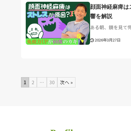
顔面神経麻痺は
響を解説
ある朝、鏡を見て愕
2026年3月27日
1
2
…
30
次へ »