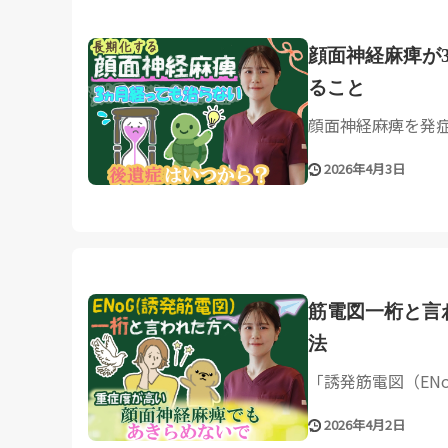
顔面神経麻痺が
ること
顔面神経麻痺を発症
2026年4月3日
筋電図一桁と言
法
「誘発筋電図（ENo
2026年4月2日