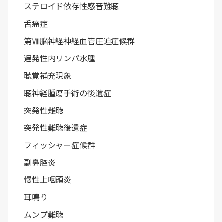
ステロイド依存性感音難聴
舌痛症
第Ⅷ脳神経神経血管圧迫症候群
遅発性内リンパ水腫
聴覚補充現象
聴神経腫瘍手術の後遺症
突発性難聴
突発性難聴後遺症
フィッシャー症候群
副鼻腔炎
慢性上咽頭炎
耳鳴り
ムンプ難聴