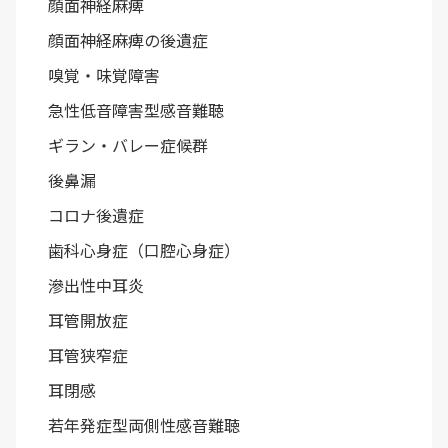
顔面神経麻痺
顔面神経麻痺の後遺症
嗅覚・味覚障害
急性低音障害型感音難聴
ギラン・バレー症候群
後鼻漏
コロナ後遺症
歯科心身症（口腔心身症）
滲出性中耳炎
耳管開放症
耳管狭窄症
耳閉感
若年発症型両側性感音難聴