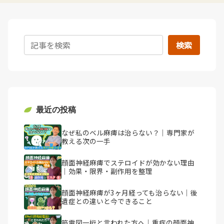
検索
最近の投稿
なぜ私のベル麻痺は治らない？｜専門家が
教える次の一手
顔面神経麻痺でステロイドが効かない理由
｜効果・限界・副作用を整理
顔面神経麻痺が3ヶ月経っても治らない｜後
遺症との違いと今できること
筋電図一桁と言われた方へ｜重症の顔面神