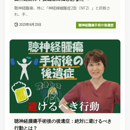
聴神経腫瘍、特に「神経線維腫症2型（NF2）」と診断さ
れ、手...
2025年6月25日
聴神経腫瘍手術の後遺症
聴神経腫瘍手術後の後遺症：絶対に避けるべき
行動とは？