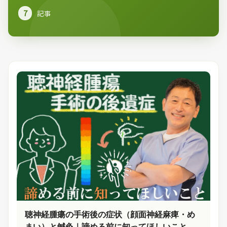
7
記事
聴神経腫瘍の手術後の症状（顔面神経麻痺・め
まい）と鍼灸｜諦める前に知ってほしいこと