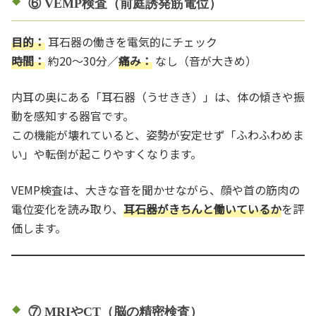
⑥ VEMP検査（前庭誘発筋電位）
目的：
耳石器の働きを電気的にチェック
時間：
約20〜30分／
痛み：
なし（音が大きめ）
内耳の奥にある「耳石器（うせきき）」は、体の傾きや振
動を感知する器官です。
この機能が壊れていると、姿勢が安定せず「ふわふわめま
い」や転倒が起こりやすくなります。
VEMP検査は、大きな音を聞かせながら、顔や首の筋肉の
電位変化を読み取り、
耳石器がきちんと働いているか
を評
価します。
⑦ MRIやCT（脳の精密検査）