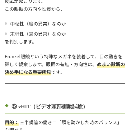
反応が起こります。
この眼振の方向や性質から、
中枢性（脳の異常）なのか
末梢性（耳の異常）なのか
を判別します。
Frenzel眼鏡という特殊なメガネを装着して、目の動きを
詳しく観察します。眼振の有無・方向性は、
めまい診断の
決め手になる重要所見
です。
⑤ vHIT（ビデオ頭部衝動試験）
目的：
三半規管の働き＝「頭を動かした時のバランス」
を調べる