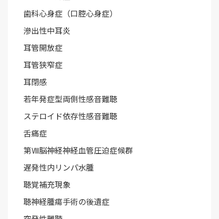
歯科心身症（口腔心身症）
滲出性中耳炎
耳管開放症
耳管狭窄症
耳閉感
若年発症型両側性感音難聴
ステロイド依存性感音難聴
舌痛症
第Ⅷ脳神経神経血管圧迫症候群
遅発性内リンパ水腫
聴覚補充現象
聴神経腫瘍手術の後遺症
突発性難聴