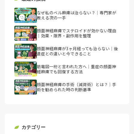
なぜ私のベル麻痺は治らない？｜専門家が
教える次の一手
顔面神経麻痺でステロイドが効かない理由
｜効果・限界・副作用を整理
顔面神経麻痺が3ヶ月経っても治らない｜後
遺症との違いと今できること
筋電図一桁と言われた方へ｜重症の顔面神
経麻痺でも回復する方法
顔面神経麻痺の手術（減荷術）とは？｜手
術を勧められた時の判断基準
カテゴリー