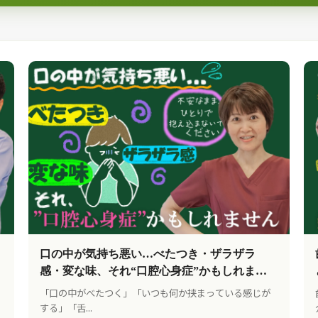
口の中が気持ち悪い…べたつき・ザラザラ
感・変な味、それ“口腔心身症”かもしれませ
ん
「口の中がべたつく」「いつも何か挟まっている感じが
する」「舌...