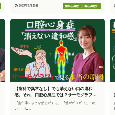
2025年6月20日
歯科心身症（口腔心身症）
【歯科で異常なし】でも消えない口の違和
感。それ、口腔心身症では？サーモグラフィ
で見る”本当の原因
「歯が浮くような感じがする」 「舌がピリピリして痛
い」 「口...