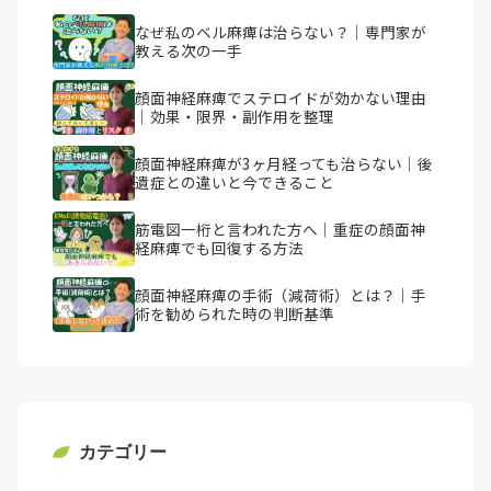
なぜ私のベル麻痺は治らない？｜専門家が
教える次の一手
顔面神経麻痺でステロイドが効かない理由
｜効果・限界・副作用を整理
顔面神経麻痺が3ヶ月経っても治らない｜後
遺症との違いと今できること
筋電図一桁と言われた方へ｜重症の顔面神
経麻痺でも回復する方法
顔面神経麻痺の手術（減荷術）とは？｜手
術を勧められた時の判断基準
カテゴリー