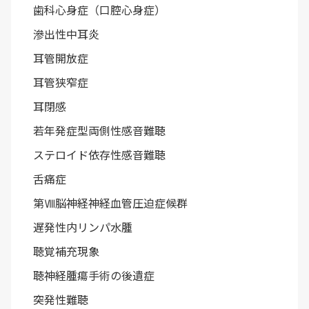
歯科心身症（口腔心身症）
滲出性中耳炎
耳管開放症
耳管狭窄症
耳閉感
若年発症型両側性感音難聴
ステロイド依存性感音難聴
舌痛症
第Ⅷ脳神経神経血管圧迫症候群
遅発性内リンパ水腫
聴覚補充現象
聴神経腫瘍手術の後遺症
突発性難聴