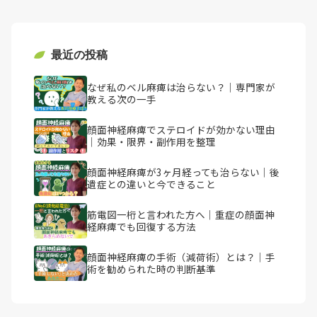
最近の投稿
なぜ私のベル麻痺は治らない？｜専門家が
教える次の一手
顔面神経麻痺でステロイドが効かない理由
｜効果・限界・副作用を整理
顔面神経麻痺が3ヶ月経っても治らない｜後
遺症との違いと今できること
筋電図一桁と言われた方へ｜重症の顔面神
経麻痺でも回復する方法
顔面神経麻痺の手術（減荷術）とは？｜手
術を勧められた時の判断基準