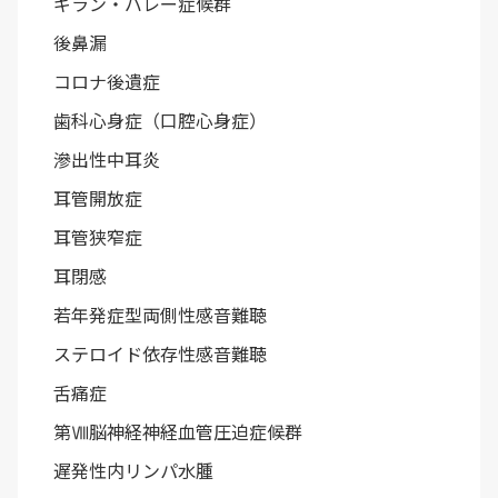
ギラン・バレー症候群
後鼻漏
コロナ後遺症
歯科心身症（口腔心身症）
滲出性中耳炎
耳管開放症
耳管狭窄症
耳閉感
若年発症型両側性感音難聴
ステロイド依存性感音難聴
舌痛症
第Ⅷ脳神経神経血管圧迫症候群
遅発性内リンパ水腫