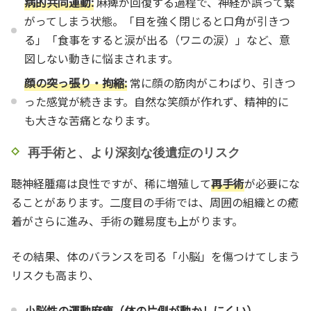
病的共同運動:
麻痺が回復する過程で、神経が誤って繋
がってしまう状態。「目を強く閉じると口角が引きつ
る」「食事をすると涙が出る（ワニの涙）」など、意
図しない動きに悩まされます。
顔の突っ張り・拘縮:
常に顔の筋肉がこわばり、引きつ
った感覚が続きます。自然な笑顔が作れず、精神的に
も大きな苦痛となります。
再手術と、より深刻な後遺症のリスク
聴神経腫瘍は良性ですが、稀に増殖して
再手術
が必要にな
ることがあります。二度目の手術では、周囲の組織との癒
着がさらに進み、手術の難易度も上がります。
その結果、体のバランスを司る「小脳」を傷つけてしまう
リスクも高まり、
小脳性の運動麻痺（体の片側が動かしにくい）