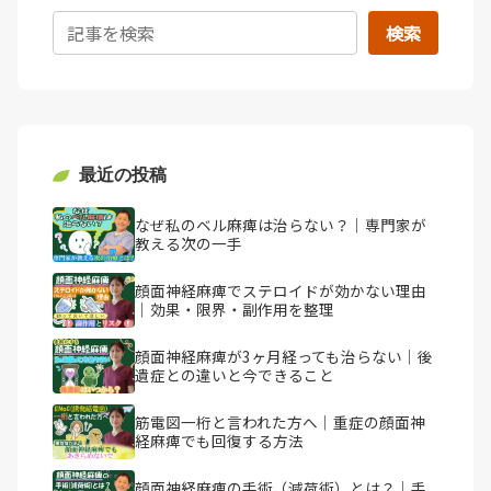
検索
最近の投稿
なぜ私のベル麻痺は治らない？｜専門家が
教える次の一手
顔面神経麻痺でステロイドが効かない理由
｜効果・限界・副作用を整理
顔面神経麻痺が3ヶ月経っても治らない｜後
遺症との違いと今できること
筋電図一桁と言われた方へ｜重症の顔面神
経麻痺でも回復する方法
顔面神経麻痺の手術（減荷術）とは？｜手