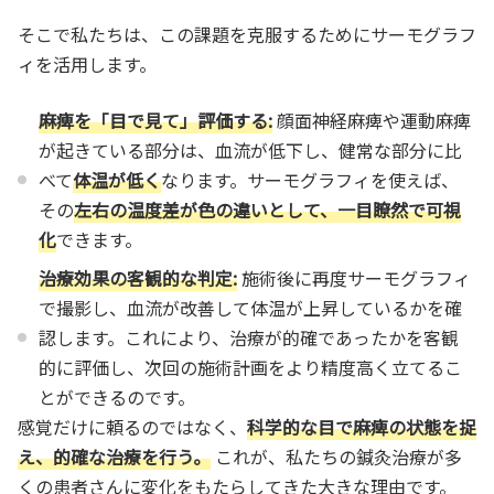
そこで私たちは、この課題を克服するためにサーモグラフ
ィを活用します。
麻痺を「目で見て」評価する:
顔面神経麻痺や運動麻痺
が起きている部分は、血流が低下し、健常な部分に比
べて
体温が低く
なります。サーモグラフィを使えば、
その
左右の温度差が色の違いとして、一目瞭然で可視
化
できます。
治療効果の客観的な判定:
施術後に再度サーモグラフィ
で撮影し、血流が改善して体温が上昇しているかを確
認します。これにより、治療が的確であったかを客観
的に評価し、次回の施術計画をより精度高く立てるこ
とができるのです。
感覚だけに頼るのではなく、
科学的な目で麻痺の状態を捉
え、的確な治療を行う。
これが、私たちの鍼灸治療が多
くの患者さんに変化をもたらしてきた大きな理由です。