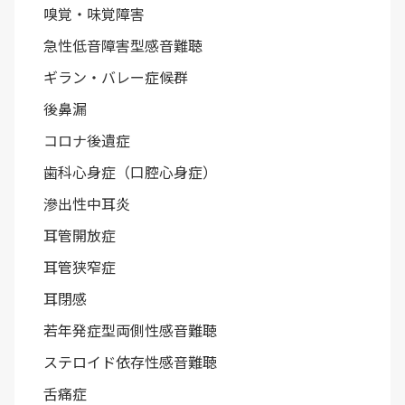
嗅覚・味覚障害
急性低音障害型感音難聴
ギラン・バレー症候群
後鼻漏
コロナ後遺症
歯科心身症（口腔心身症）
滲出性中耳炎
耳管開放症
耳管狭窄症
耳閉感
若年発症型両側性感音難聴
ステロイド依存性感音難聴
舌痛症