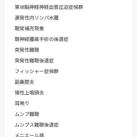
第Ⅷ脳神経神経血管圧迫症候群
遅発性内リンパ水腫
聴覚補充現象
聴神経腫瘍手術の後遺症
突発性難聴
突発性難聴後遺症
フィッシャー症候群
副鼻腔炎
慢性上咽頭炎
耳鳴り
ムンプ難聴
ムンプス難聴後遺症
メニエール病