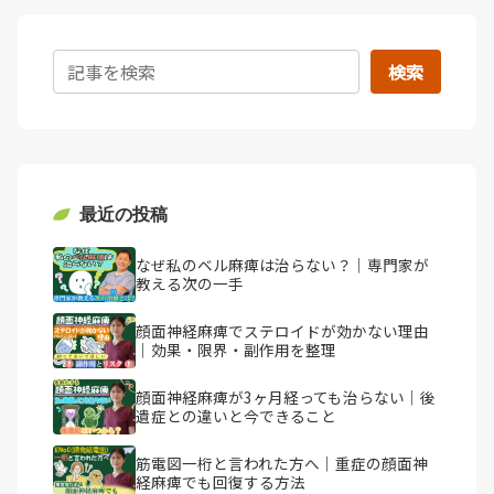
検索
最近の投稿
なぜ私のベル麻痺は治らない？｜専門家が
教える次の一手
顔面神経麻痺でステロイドが効かない理由
｜効果・限界・副作用を整理
顔面神経麻痺が3ヶ月経っても治らない｜後
遺症との違いと今できること
筋電図一桁と言われた方へ｜重症の顔面神
経麻痺でも回復する方法