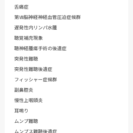
舌痛症
第Ⅷ脳神経神経血管圧迫症候群
遅発性内リンパ水腫
聴覚補充現象
聴神経腫瘍手術の後遺症
突発性難聴
突発性難聴後遺症
フィッシャー症候群
副鼻腔炎
慢性上咽頭炎
耳鳴り
ムンプ難聴
ムンプス難聴後遺症