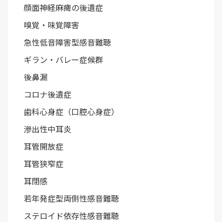
顔面神経麻痺の後遺症
嗅覚・味覚障害
急性低音障害型感音難聴
ギラン・バレー症候群
後鼻漏
コロナ後遺症
歯科心身症（口腔心身症）
滲出性中耳炎
耳管開放症
耳管狭窄症
耳閉感
若年発症型両側性感音難聴
ステロイド依存性感音難聴