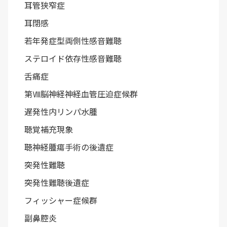
耳管狭窄症
耳閉感
若年発症型両側性感音難聴
ステロイド依存性感音難聴
舌痛症
第Ⅷ脳神経神経血管圧迫症候群
遅発性内リンパ水腫
聴覚補充現象
聴神経腫瘍手術の後遺症
突発性難聴
突発性難聴後遺症
フィッシャー症候群
副鼻腔炎