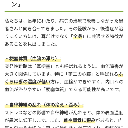
ン」
私たちは、長年にわたり、病院の治療で改善しなかった患
者さんと向き合ってきました。その経験から、後遺症が治
りにくい方には、耳だけでなく「
全身
」に共通する特徴が
あることを見出しました。
・梗塞体質（血流の滞り）:
突発性難聴は「耳梗塞」とも呼ばれるように、血流障害が
大きく関係しています。特に「第二の心臓」と呼ばれる
ふ
くらはぎの温度が低い
方は、血栓ができやすく、内耳への
血流が滞りやすい「梗塞体質」である可能性が高いです。
・自律神経の乱れ（体の冷え・歪み）:
ストレスなどの影響で自律神経が乱れると、体の表面温度
が異常に低下します。また、
首や背骨に歪み
があると、内
耳へ向かう大切な血管（椎骨動脈）が圧迫され、物理的に