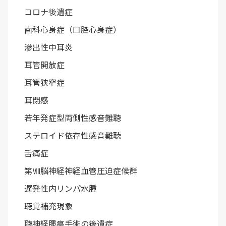
コロナ後遺症
歯科心身症（口腔心身症）
滲出性中耳炎
耳管開放症
耳管狭窄症
耳閉感
若年発症型両側性感音難聴
ステロイド依存性感音難聴
舌痛症
第Ⅷ脳神経神経血管圧迫症候群
遅発性内リンパ水腫
聴覚補充現象
聴神経腫瘍手術の後遺症