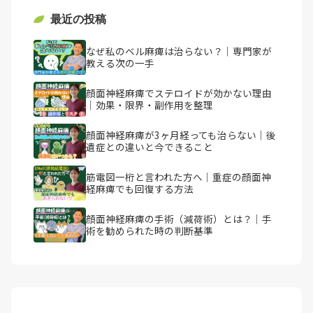
最近の投稿
なぜ私のベル麻痺は治らない？｜専門家が
教える次の一手
顔面神経麻痺でステロイドが効かない理由
｜効果・限界・副作用を整理
顔面神経麻痺が3ヶ月経っても治らない｜後
遺症との違いと今できること
筋電図一桁と言われた方へ｜重症の顔面神
経麻痺でも回復する方法
顔面神経麻痺の手術（減荷術）とは？｜手
術を勧められた時の判断基準