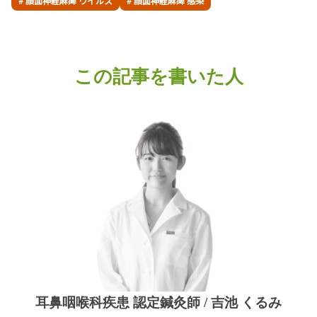
# 顔面神経麻痺 ウイルス
# 顔面神経麻痺 感染
この記事を書いた人
耳鼻咽喉科疾患 認定鍼灸師 / 吉池 くるみ