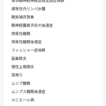
第Ⅷ脳神経神経血管圧迫症候群
遅発性内リンパ水腫
聴覚補充現象
聴神経腫瘍手術の後遺症
突発性難聴
突発性難聴後遺症
フィッシャー症候群
副鼻腔炎
慢性上咽頭炎
耳鳴り
ムンプ難聴
ムンプス難聴後遺症
メニエール病