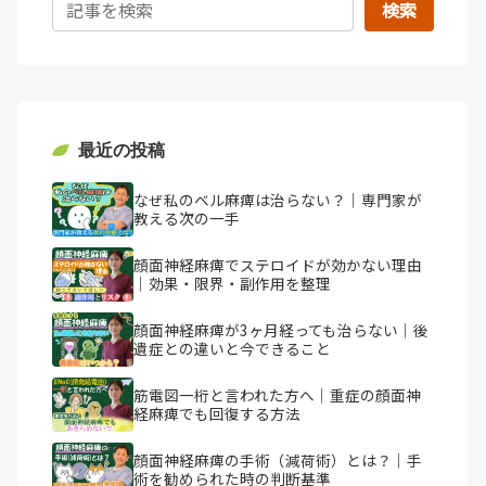
検索
最近の投稿
なぜ私のベル麻痺は治らない？｜専門家が
教える次の一手
顔面神経麻痺でステロイドが効かない理由
｜効果・限界・副作用を整理
顔面神経麻痺が3ヶ月経っても治らない｜後
遺症との違いと今できること
筋電図一桁と言われた方へ｜重症の顔面神
経麻痺でも回復する方法
顔面神経麻痺の手術（減荷術）とは？｜手
術を勧められた時の判断基準