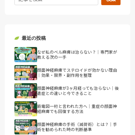
最近の投稿
なぜ私のベル麻痺は治らない？｜専門家が
教える次の一手
顔面神経麻痺でステロイドが効かない理由
｜効果・限界・副作用を整理
顔面神経麻痺が3ヶ月経っても治らない｜後
遺症との違いと今できること
筋電図一桁と言われた方へ｜重症の顔面神
経麻痺でも回復する方法
顔面神経麻痺の手術（減荷術）とは？｜手
術を勧められた時の判断基準