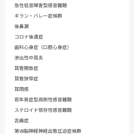
急性低音障害型感音難聴
ギラン・バレー症候群
後鼻漏
コロナ後遺症
歯科心身症（口腔心身症）
滲出性中耳炎
耳管開放症
耳管狭窄症
耳閉感
若年発症型両側性感音難聴
ステロイド依存性感音難聴
舌痛症
第Ⅷ脳神経神経血管圧迫症候群