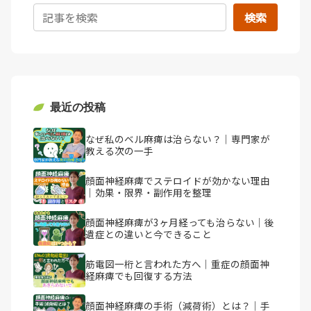
検索
最近の投稿
なぜ私のベル麻痺は治らない？｜専門家が
教える次の一手
顔面神経麻痺でステロイドが効かない理由
｜効果・限界・副作用を整理
顔面神経麻痺が3ヶ月経っても治らない｜後
遺症との違いと今できること
筋電図一桁と言われた方へ｜重症の顔面神
経麻痺でも回復する方法
顔面神経麻痺の手術（減荷術）とは？｜手