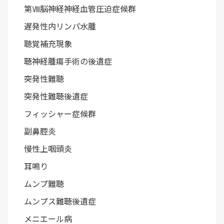
第Ⅷ脳神経神経血管圧迫症候群
遅発性内リンパ水腫
聴覚補充現象
聴神経腫瘍手術の後遺症
突発性難聴
突発性難聴後遺症
フィッシャー症候群
副鼻腔炎
慢性上咽頭炎
耳鳴り
ムンプ難聴
ムンプス難聴後遺症
メニエール病