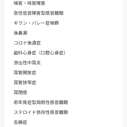
嗅覚・味覚障害
急性低音障害型感音難聴
ギラン・バレー症候群
後鼻漏
コロナ後遺症
歯科心身症（口腔心身症）
滲出性中耳炎
耳管開放症
耳管狭窄症
耳閉感
若年発症型両側性感音難聴
ステロイド依存性感音難聴
舌痛症