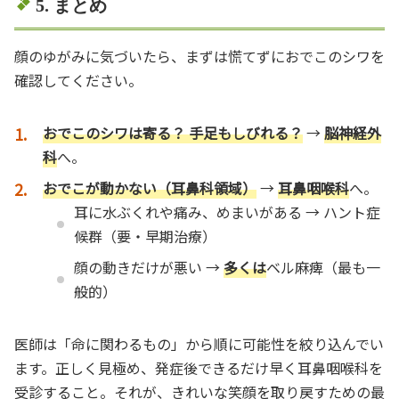
5. まとめ
顔のゆがみに気づいたら、まずは慌てずにおでこのシワを
確認してください。
おでこのシワは寄る？ 手足もしびれる？
→
脳神経外
科
へ。
おでこが動かない（耳鼻科領域）
→
耳鼻咽喉科
へ。
耳に水ぶくれや痛み、めまいがある → ハント症
候群（要・早期治療）
顔の動きだけが悪い →
多くは
ベル麻痺（最も一
般的）
医師は「命に関わるもの」から順に可能性を絞り込んでい
ます。正しく見極め、発症後できるだけ早く耳鼻咽喉科を
受診すること。それが、きれいな笑顔を取り戻すための最